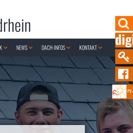
drhein

K
NEWS
DACH-INFOS
KONTAKT


PV-