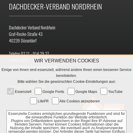
DACHDECKER-VERBAND NORDRHEIN
..................................................................................
Dachdecker Verband Nordrhein
Graf-Recke-Straße 43
40239 Düsseldorf
Telefon 02 11 - 914 29 27
Telefax 02 11 - 699 32 68 8
WIR VERWENDEN COOKIES
info@dachdecker-verband-nr.de
Einige von ihnen sind essenziell, während andere Ihnen einen besseren Service
bereitstellen.
Bitte wählen Sie die gewünschten Cookie-Einstellungen aus:
impressum
|
datenschutz
Essenziell
Google Fonts
Google Maps
YouTube
LifePR
Alle Cookies akzeptieren
Essenzielle Cookies ermöglichen grundlegende Funktionen und sind für
die einwandfreie Funktion der Website erforderlich.
Plugins von Drittanbietern speichern in der Regel Ihre IP-Adresse auf
fremden Servern. Ferner können Cookies Informationen über die
Nutzung der Inhalte speichern, die eventuell auch zu Analysenzwecke
verwendet werden können. Der Anbieter dieser Seite hat keinen Einfluss